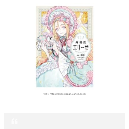
引用：https://ebookjapan.yahoo.co.jp/