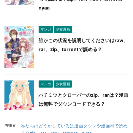
nyaa
マンガ
少女漫画
誰かこの状況を説明してくださいはraw、
rar、zip、torrentで読める？
マンガ
少女漫画
ハチミツとクローバーのzip、rarは？漫画
は無料でダウンロードできる？
PREV
私たちはどうかしているは漫画タウンや漫画村で読め