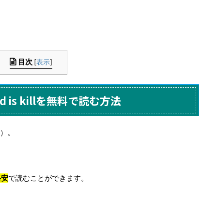
目次
[
表示
]
eed is killを無料で読む方法
）。
格安
で読むことができます。