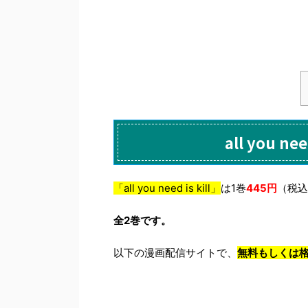
all you n
「all you need is kill」
は1巻
445円
（税込
全2巻です。
以下の漫画配信サイトで、
無料もしくは