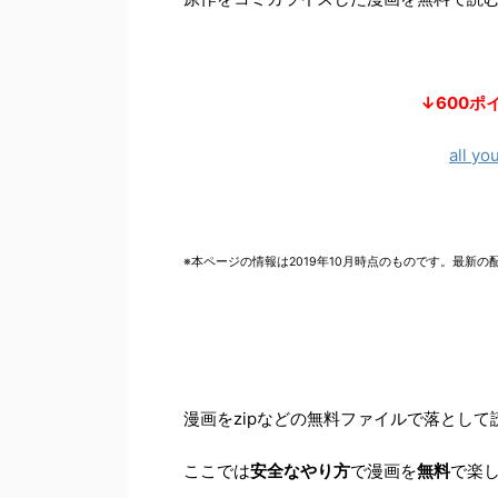
↓600
all y
※本ページの情報は2019年10月時点のものです。
最新の配
漫画をzipなどの無料ファイルで落とし
ここでは
安全なやり方
で漫画を
無料
で楽