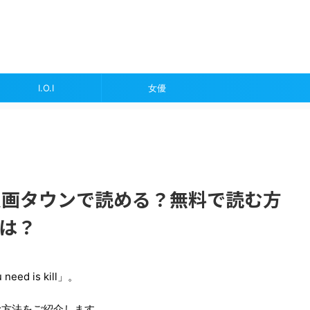
I.O.I
女優
 killは漫画タウンで読める？無料で読む方
rは？
d is kill」。
む方法をご紹介します。