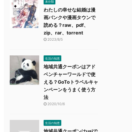
未分類
わたしの幸せな結婚は漫
画バンクや漫画タウンで
読める？raw、pdf、
zip、rar、torrent
2023/8/5
生活の知恵
地域共通クーポンはアド
ベンチャーワールドで使
える？GoToトラベルキャ
ンペーンをうまく使う方
法
2020/10/6
生活の知恵
地域共通クーポンはusjで