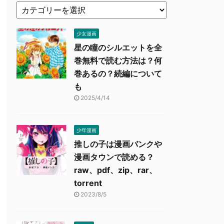
少女漫画
星の瞳のシルエットを全
巻無料で読む方法は？何
巻あるの？続編について
も
2025/4/14
少年漫画
推しの子は漫画バンクや
漫画タウンで読める？
raw、pdf、zip、rar、
torrent
2023/8/5