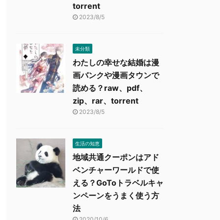
torrent
2023/8/5
未分類
わたしの幸せな結婚は漫
画バンクや漫画タウンで
読める？raw、pdf、
zip、rar、torrent
2023/8/5
生活の知恵
地域共通クーポンはアド
ベンチャーワールドで使
える？GoToトラベルキャ
ンペーンをうまく使う方
法
2020/10/6