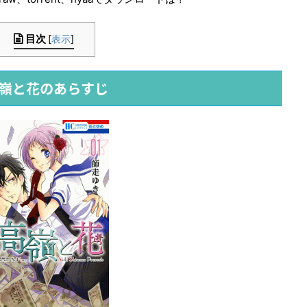
目次
[
表示
]
嶺と花のあらすじ