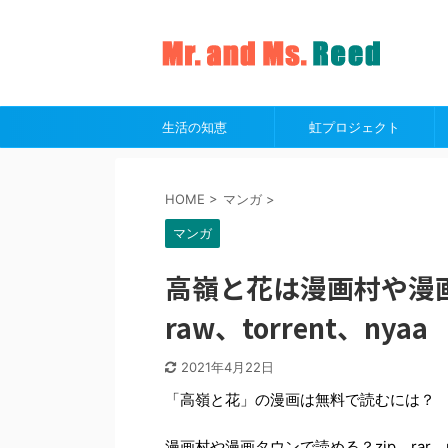
生活の知恵
虹プロジェクト
HOME
>
マンガ
>
マンガ
高嶺と花は漫画村や漫画
raw、torrent、nyaa
2021年4月22日
「高嶺と花」の漫画は無料で読むには？
漫画村や漫画タウンで読める？zip、rar、ra