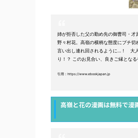
姉が拒否した父の勤め先の御曹司・才
野々村花。高嶺の横柄な態度にブチ切
言い出し連れ回されるように…！ 大
り！？ このお見合い、良きご縁となる
引用：https://www.ebookjapan.jp
高嶺と花の漫画は無料で漫