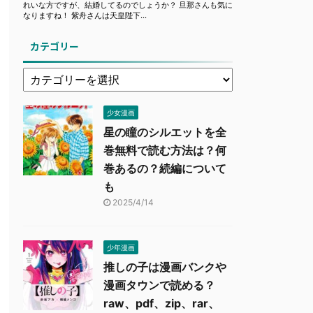
カテゴリー
少女漫画
星の瞳のシルエットを全
巻無料で読む方法は？何
巻あるの？続編について
も
2025/4/14
少年漫画
推しの子は漫画バンクや
漫画タウンで読める？
raw、pdf、zip、rar、