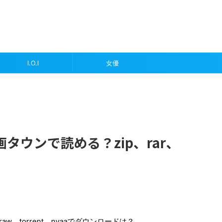
I.O.I
女優
タウンで読める？zip、rar、
w、torrent、nyaaでダウンロードは？