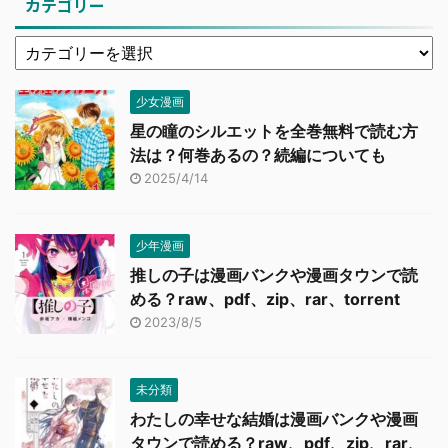
カテゴリー
少女漫画
星の瞳のシルエットを全巻無料で読む方
法は？何巻あるの？続編についても
2025/4/14
少年漫画
推しの子は漫画バンクや漫画タウンで読
める？raw、pdf、zip、rar、torrent
2023/8/5
未分類
わたしの幸せな結婚は漫画バンクや漫画
タウンで読める？raw、pdf、zip、rar、