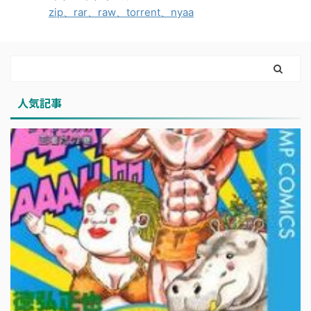
zip、rar、raw、torrent、nyaa
人気記事