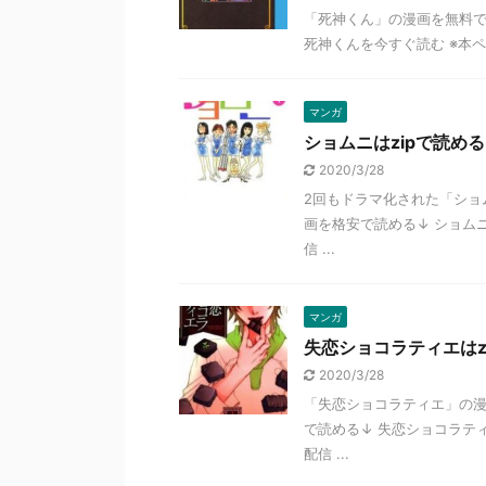
「死神くん」の漫画を無料で
死神くんを今すぐ読む ※本ペ
マンガ
ショムニはzipで読める？
2020/3/28
2回もドラマ化された「ショ
画を格安で読める↓ ショム
信 ...
マンガ
失恋ショコラティエはzip
2020/3/28
「失恋ショコラティエ」の漫
で読める↓ 失恋ショコラテ
配信 ...