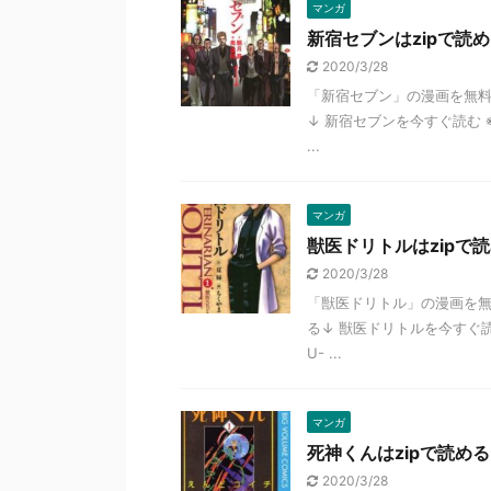
マンガ
新宿セブンはzipで読める
2020/3/28
「新宿セブン」の漫画を無料
↓ 新宿セブンを今すぐ読む 
...
マンガ
獣医ドリトルはzipで読め
2020/3/28
「獣医ドリトル」の漫画を無
る↓ 獣医ドリトルを今すぐ
U- ...
マンガ
死神くんはzipで読める？
2020/3/28