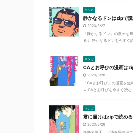
マンガ
静かなるドンはzipで読め
2020/3/27
「静かなるドン」の漫画を無
る↓ 静かなるドンを今すぐ読
マンガ
CAとお呼びの漫画はzip
2020/3/28
「CAとお呼び」の漫画を無
↓ CAとお呼びを今すぐ読む
マンガ
君に届けはzipで読める？
2020/3/28
多部未華子、三浦春馬共演で