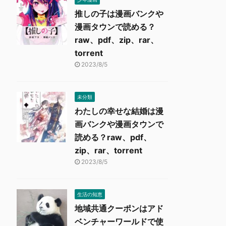
推しの子は漫画バンクや
漫画タウンで読める？
raw、pdf、zip、rar、
torrent
2023/8/5
未分類
わたしの幸せな結婚は漫
画バンクや漫画タウンで
読める？raw、pdf、
zip、rar、torrent
2023/8/5
生活の知恵
地域共通クーポンはアド
ベンチャーワールドで使