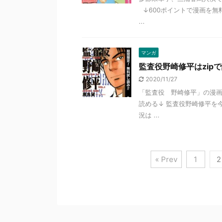
↓600ポイントで漫画を無
...
マンガ
監査役野崎修平はzipで読
2020/11/27
「監査役 野崎修平」の漫画
読める↓ 監査役野崎修平を
況は ...
« Prev
1
2