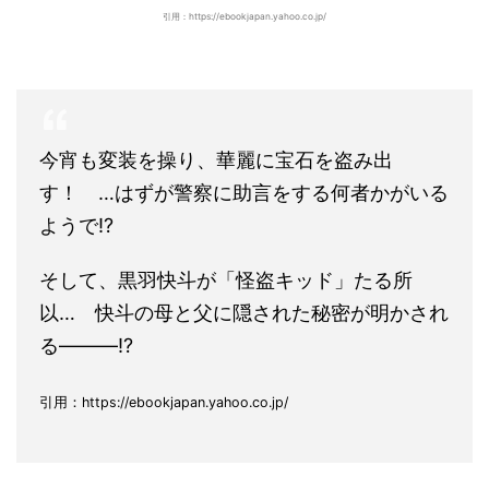
引用：https://ebookjapan.yahoo.co.jp/
今宵も変装を操り、華麗に宝石を盗み出
す！ …はずが警察に助言をする何者かがいる
ようで!?
そして、黒羽快斗が「怪盗キッド」たる所
以… 快斗の母と父に隠された秘密が明かされ
る―――!?
引用：https://ebookjapan.yahoo.co.jp/