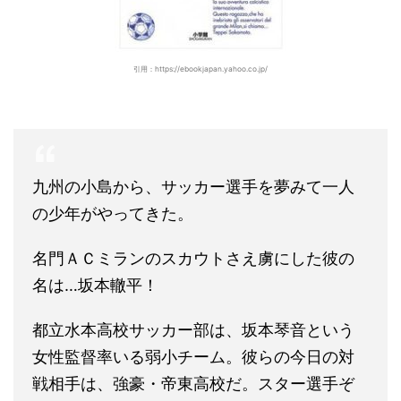
引用：https://ebookjapan.yahoo.co.jp/
九州の小島から、サッカー選手を夢みて一人
の少年がやってきた。
名門ＡＣミランのスカウトさえ虜にした彼の
名は…坂本轍平！
都立水本高校サッカー部は、坂本琴音という
女性監督率いる弱小チーム。彼らの今日の対
戦相手は、強豪・帝東高校だ。スター選手ぞ