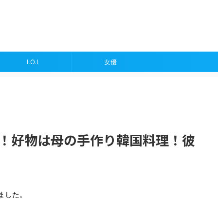
I.O.I
女優
画像！好物は母の手作り韓国料理！彼
ました。