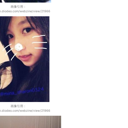
画像引用：
cn.diodeo.com/webzine/view/21966
画像引用：
cn.diodeo.com/webzine/view/21966