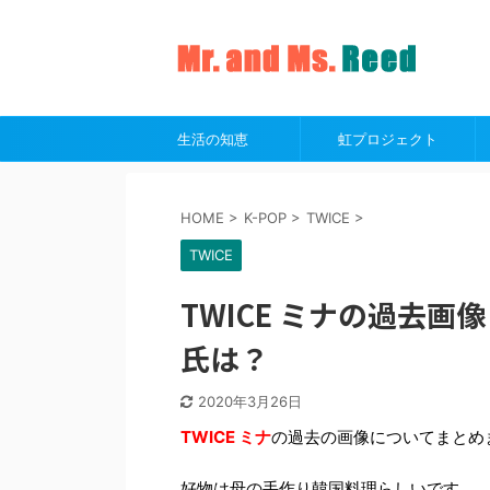
生活の知恵
虹プロジェクト
HOME
>
K-POP
>
TWICE
>
TWICE
TWICE ミナの過去
氏は？
2020年3月26日
TWICE ミナ
の過去の画像についてまとめ
好物は母の手作り韓国料理らしいです。