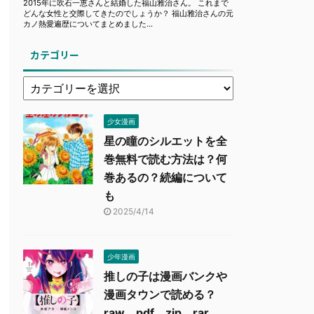
カテゴリー
少女漫画
星の瞳のシルエットを全
巻無料で読む方法は？何
巻あるの？続編について
も
2025/4/14
少年漫画
推しの子は漫画バンクや
漫画タウンで読める？
raw、pdf、zip、rar、