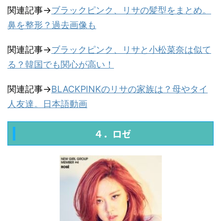
関連記事→
ブラックピンク、リサの髪型をまとめ。
鼻を整形？過去画像も
関連記事→
ブラックピンク、リサと小松菜奈は似て
る？韓国でも関心が高い！
関連記事→
BLACKPINKのリサの家族は？母やタイ
人友達。日本語動画
４．ロゼ