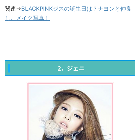
関連→
BLACKPINKジスの誕生日は？ナヨンと仲良
し。メイク写真！
2．ジェニ