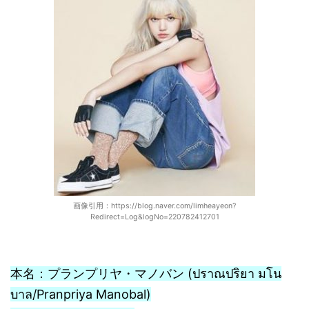
画像引用：https://blog.naver.com/limheayeon?
Redirect=Log&logNo=220782412701
本名：プランプリヤ・マノバン (ปราณปริยา มโน
บาล/Pranpriya Manobal)