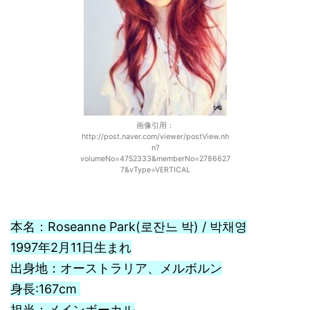
画像引用：
http://post.naver.com/viewer/postView.nh
n?
volumeNo=4752333&memberNo=2786627
7&vType=VERTICAL
本名：Roseanne Park(로잔느 박) / 박채영
1997年2月11日生まれ
出身地：オーストラリア、メルボルン
身長:167cm
担当：メインボーカル