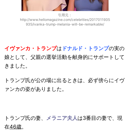
引用元：
http://www.hellomagazine.com/celebrities/2017011935
935/ivanka-trump-melania-will-be-remarkable/
イヴァンカ・トランプ
は
ドナルド・トランプ
の実の
娘として、父親の選挙活動を献身的にサポートして
きました。
トランプ氏が公の場に出るときは、必ず傍らにイヴ
ァンカの姿がありました。
トランプ氏の妻、
メラニア夫人
は3番目の妻で、現
在
46歳
。